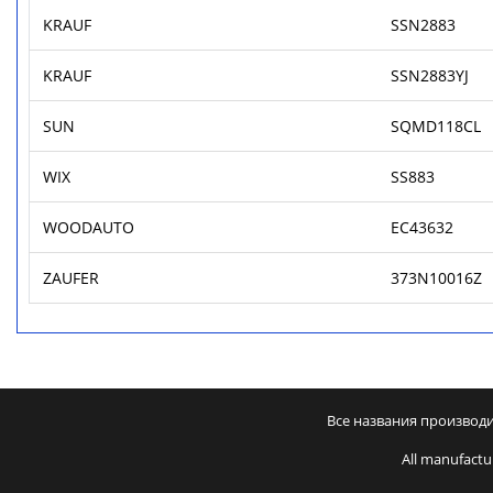
KRAUF
SSN2883
KRAUF
SSN2883YJ
SUN
SQMD118CL
WIX
SS883
WOODAUTO
EC43632
ZAUFER
373N10016Z
Все названия производ
All manufactu