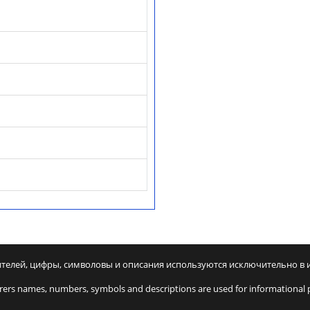
ителей, цифры, символовы и описания используются исключительно в
rers names, numbers, symbols and descriptions are used for informational 