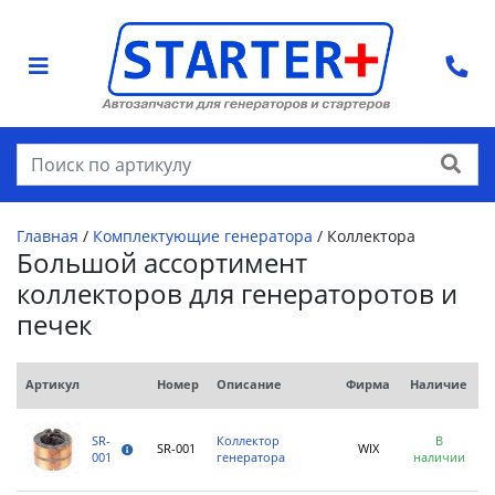
Найти
Главная
/
Комплектующие генератора
/
Коллектора
Большой ассортимент
коллекторов для генераторотов и
печек
Артикул
Номер
Описание
Фирма
Наличие
SR-
Коллектор
В
SR-001
WIX
001
генератора
наличии