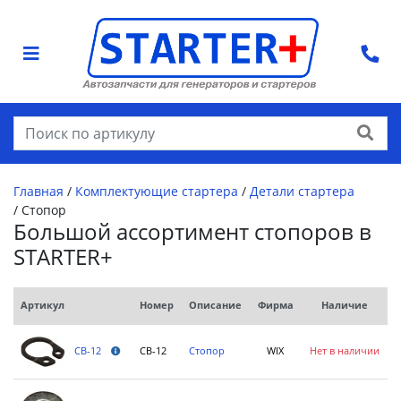
Найти
Главная
/
Комплектующие стартера
/
Детали стартера
/
Стопор
Большой ассортимент стопоров в
STARTER+
Артикул
Номер
Описание
Фирма
Наличие
CB-12
Стопор
WIX
Нет в наличии
CB-12