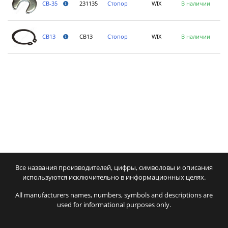
231135
Стопор
WIX
В наличии
CB-35
CB13
Стопор
WIX
В наличии
CB13
Все названия производителей, цифры, символовы и описания
используются исключительно в информационных целях.
All manufacturers names, numbers, symbols and descriptions are
used for informational purposes only.