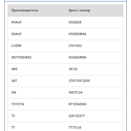
Производитель
Кросс номер
KRAUF
KSS0028
KRAUF
KSS0028MA
LUZAR
LFH1922
MOTORHERZ
KSS0028WA
NRF
34132
SAT
ST8710312050
SM
SM73124
TOYOTA
8710342060
TS
22К102317
TT
TT73124