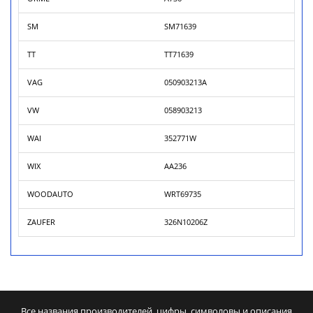
SM
SM71639
TT
TT71639
VAG
050903213A
VW
058903213
WAI
352771W
WIX
AA236
WOODAUTO
WRT69735
ZAUFER
326N10206Z
Все названия производителей, цифры, символовы и описания