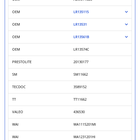
OEM
LR135115
OEM
LR13531
OEM
LR13561B
OEM
LR13574C
PRESTOLITE
20130177
SM
SM11662
TECDOC
3589152
TT
TT11662
VALEO
436530
WAI
WA1115201MI
WAI
WA1231201HI