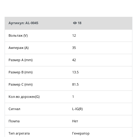
Артикул: AL-0045
18
Вольтаж (V)
12
Ампераж (A)
35
Размер A (mm)
42
Размер B (mm)
13.5
Размер C (mm)
81.5
Кол-во дорожек(G)
1
Сигнал
L-IG(R)
Помпа
Нет
Тип агрегата
Генератор