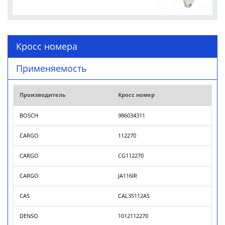
Кросс номера
Применяемость
Производитель
Кросс номер
BOSCH
986034311
CARGO
112270
CARGO
CG112270
CARGO
JA116IR
CAS
CAL35112AS
DENSO
1012112270