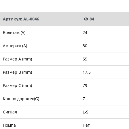
Артикул: AL-0046
84
Вольтаж (V)
24
Ампераж (A)
80
Размер A (mm)
55
Размер B (mm)
17.5
Размер C (mm)
79
Кол-во дорожек(G)
7
Сигнал
L-S
Помпа
Нет