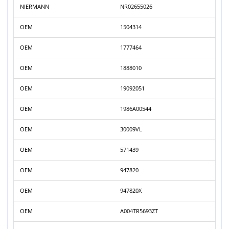
NIERMANN
NR02655026
OEM
1504314
OEM
1777464
OEM
1888010
OEM
19092051
OEM
1986A00544
OEM
30009VL
OEM
571439
OEM
947820
OEM
947820X
OEM
A004TR5693ZT