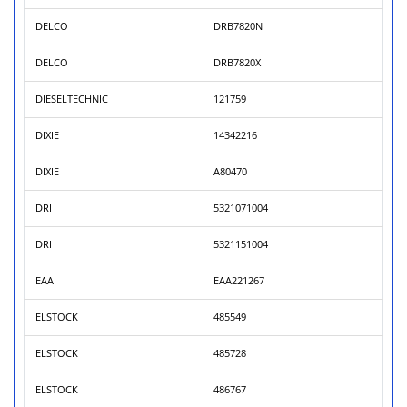
DELCO
DRB7820N
DELCO
DRB7820X
DIESELTECHNIC
121759
DIXIE
14342216
DIXIE
A80470
DRI
5321071004
DRI
5321151004
EAA
EAA221267
ELSTOCK
485549
ELSTOCK
485728
ELSTOCK
486767