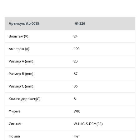
Артикул: AL-0085
226
Вольтаж (V)
24
Ампераж (A)
100
Размер A (mm)
20
Размер B (mm)
87
Размер C (mm)
36
Кол-во дорожек(G)
8
Фирма
WIX
Сигнал
W-L-IG-S-DFM(FR)
Помпа
Нет