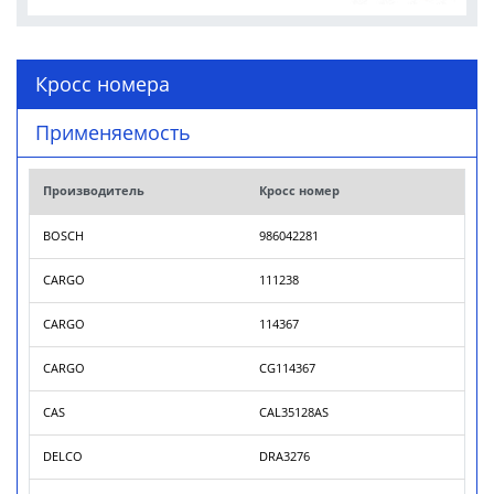
Кросс номера
Применяемость
Производитель
Кросс номер
BOSCH
986042281
CARGO
111238
CARGO
114367
CARGO
CG114367
CAS
CAL35128AS
DELCO
DRA3276