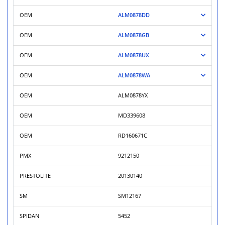
OEM
ALM0878DD
OEM
ALM0878GB
OEM
ALM0878UX
OEM
ALM0878WA
OEM
ALM0878YX
OEM
MD339608
OEM
RD160671C
PMX
9212150
PRESTOLITE
20130140
SM
SM12167
SPIDAN
5452