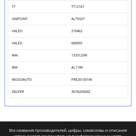
TT
TT12167
UNIPOINT
ALTV027
VALEO
210462
VALEO
600055
WAI
1333125W
WIX
AL1199
WOODAUTO
PRE20130140
ZAUFER
301N20564Z
Все названия производителей, цифры, символовы и описания