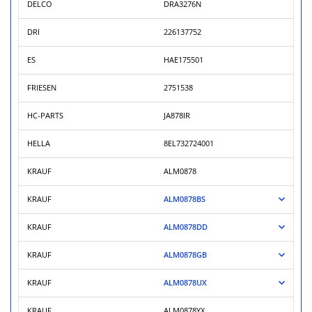
DELCO
DRA3276N
DRI
226137752
ES
HAE175501
FRIESEN
2751538
HC-PARTS
JA878IR
HELLA
8EL732724001
KRAUF
ALM0878
KRAUF
ALM0878BS
KRAUF
ALM0878DD
KRAUF
ALM0878GB
KRAUF
ALM0878UX
KRAUF
ALM0878YX