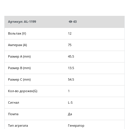
Артикул: AL-1199
43
Вольтаж (V)
12
Ампераж (A)
75
Размер A (mm)
45.5
Размер B (mm)
13.5
Размер C (mm)
54.5
Кол-во дорожек(G)
1
Сигнал
L-S
Помпа
Да
Тип агрегата
Генератор