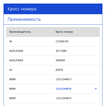
Кросс номера
Применяемость
Производитель
Кросс номер
3K
215506105
ADKUHNER
301150RI
ADKUHNER
30845RI
AS
A3076
BMW
12312244813
BMW
12312244818
BMW
12312244819