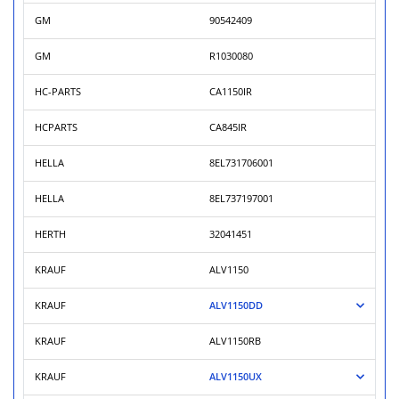
GM
90542409
GM
R1030080
HC-PARTS
CA1150IR
HCPARTS
CA845IR
HELLA
8EL731706001
HELLA
8EL737197001
HERTH
32041451
KRAUF
ALV1150
KRAUF
ALV1150DD
KRAUF
ALV1150RB
KRAUF
ALV1150UX