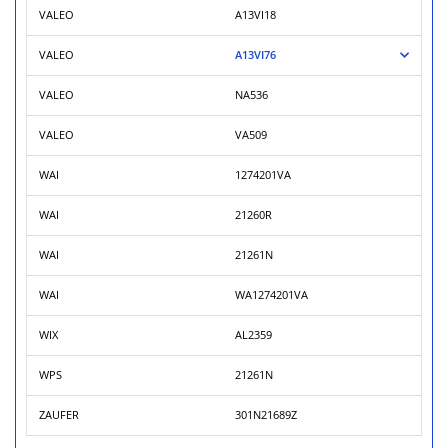
VALEO
A13VI18
VALEO
A13VI76
VALEO
NA536
VALEO
VA509
WAI
1274201VA
WAI
21260R
WAI
21261N
WAI
WA1274201VA
WIX
AL2359
WPS
21261N
ZAUFER
301N21689Z