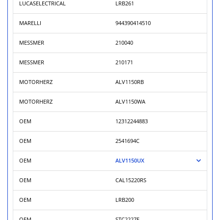
LUCASELECTRICAL
LRB261
MARELLI
944390414510
MESSMER
210040
MESSMER
210171
MOTORHERZ
ALV1150RB
MOTORHERZ
ALV1150WA
OEM
12312244883
OEM
2541694C
OEM
ALV1150UX
OEM
CAL15220RS
OEM
LRB200
OEM
STC2227E