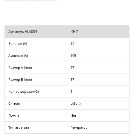
Артикул: AL-2359
7
Вольтаж (V)
12
Ампераж (A)
105
Размер A (mm)
77
Размер B (mm)
57
Кол-во дорожек(G)
5
Сигнал
L(Bolt)
Помпа
Нет
Тип агрегата
Генератор