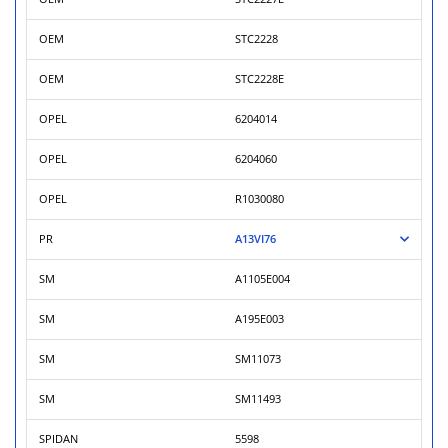
OEM
STC2228
OEM
STC2228E
OPEL
6204014
OPEL
6204060
OPEL
R1030080
PR
A13VI76
SM
A1105E004
SM
A195E003
SM
SM11073
SM
SM11493
SPIDAN
5598