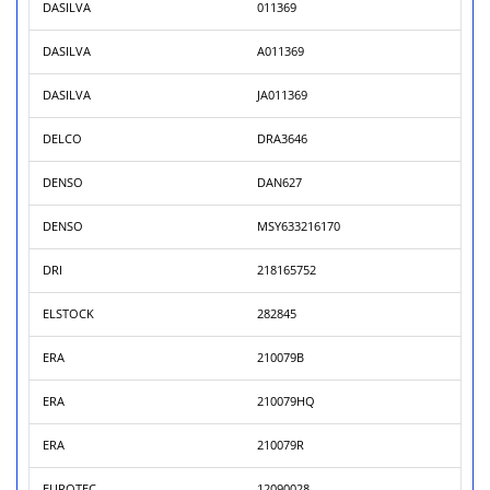
DASILVA
011369
DASILVA
A011369
DASILVA
JA011369
DELCO
DRA3646
DENSO
DAN627
DENSO
MSY633216170
DRI
218165752
ELSTOCK
282845
ERA
210079B
ERA
210079HQ
ERA
210079R
EUROTEC
12090028