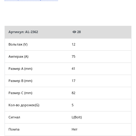
Артикул: AL-2362
28
Вольтаж (V)
12
Ампераж (A)
75
Размер A (mm)
41
Размер B (mm)
17
Размер C (mm)
82
Кол-во дорожек(G)
5
Сигнал
L(Bolt)
Помпа
Нет