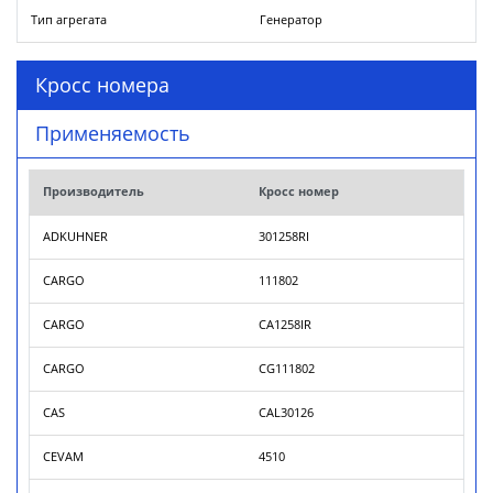
Тип агрегата
Генератор
Кросс номера
Применяемость
Производитель
Кросс номер
ADKUHNER
301258RI
CARGO
111802
CARGO
CA1258IR
CARGO
CG111802
CAS
CAL30126
CEVAM
4510