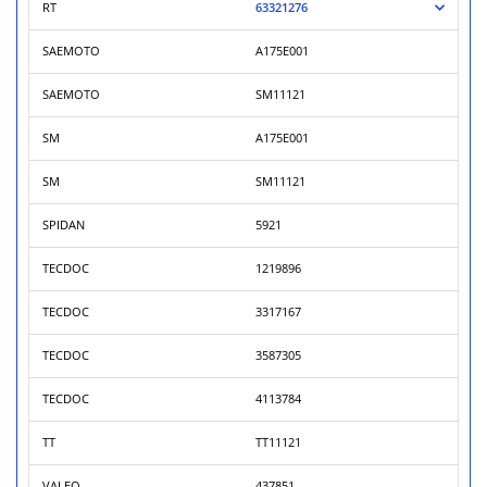
RT
63321276
SAEMOTO
A175E001
SAEMOTO
SM11121
SM
A175E001
SM
SM11121
SPIDAN
5921
TECDOC
1219896
TECDOC
3317167
TECDOC
3587305
TECDOC
4113784
TT
TT11121
VALEO
437851