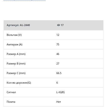
Артикул: AL-2440
17
Вольтаж (V)
12
Ампераж (A)
75
Размер A (mm)
46
Размер B (mm)
27
Размер C (mm)
66.5
Кол-во дорожек(G)
6
Сигнал
L-IG(R)
Помпа
Нет