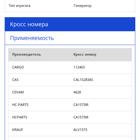
Тип агрегата
Генератор
Кросс номера
Применяемость
Производитель
Кросс номер
CARGO
112463
CAS
CAL15283AS
CEVAM
4628
HC-PARTS
CA1573IR
HCPARTS
CA1573IR
KRAUF
ALV1573