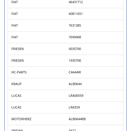
FIAT
46431712
FIAT
60811651
FIAT
7631385
FIAT
7699408
FRIESEN
0035700
FRIESEN
1935700
HC-PARTS
CA644IR
KRAUF
ALB0644
LUCAS
LRA00559
LUCAS
LRA559
MOTORHERZ
ALB0644RB
SPIDAN
3422