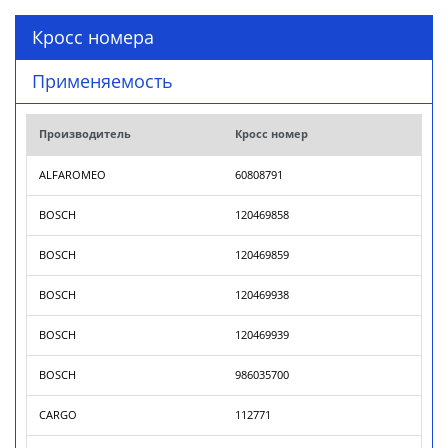
Кросс номера
Применяемость
Производитель
Кросс номер
ALFAROMEO
60808791
BOSCH
120469858
BOSCH
120469859
BOSCH
120469938
BOSCH
120469939
BOSCH
986035700
CARGO
112771