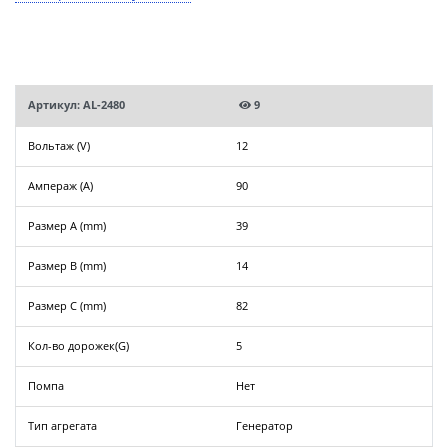
Артикул: AL-2480
9
Вольтаж (V)
12
Ампераж (A)
90
Размер A (mm)
39
Размер B (mm)
14
Размер C (mm)
82
Кол-во дорожек(G)
5
Помпа
Нет
Тип агрегата
Генератор