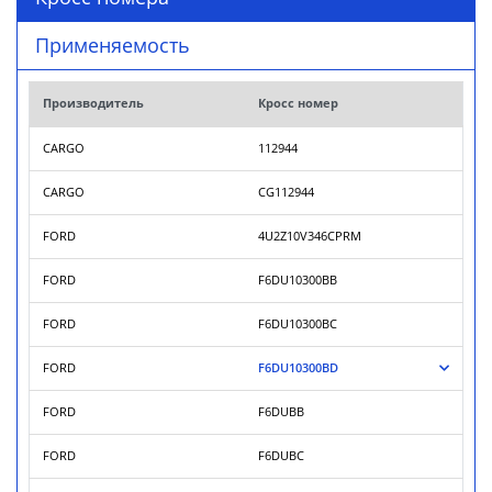
Применяемость
Производитель
Кросс номер
CARGO
112944
CARGO
CG112944
FORD
4U2Z10V346CPRM
FORD
F6DU10300BB
FORD
F6DU10300BC
FORD
F6DU10300BD
FORD
F6DUBB
FORD
F6DUBC