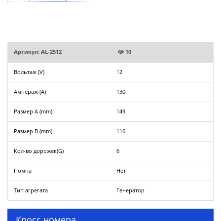
Артикул: AL-2512
10
Вольтаж (V)
12
Ампераж (A)
130
Размер A (mm)
149
Размер B (mm)
116
Кол-во дорожек(G)
6
Помпа
Нет
Тип агрегата
Генератор
Кросс номера