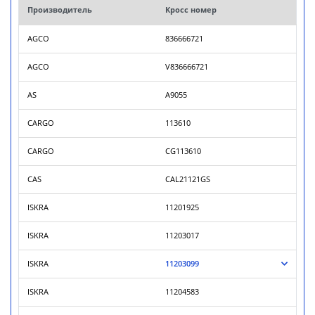
Производитель
Кросс номер
AGCO
836666721
AGCO
V836666721
AS
A9055
CARGO
113610
CARGO
CG113610
CAS
CAL21121GS
ISKRA
11201925
ISKRA
11203017
ISKRA
11203099
ISKRA
11204583