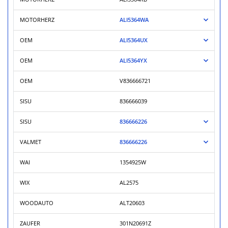
MOTORHERZ
ALI5364WA
OEM
ALI5364UX
OEM
ALI5364YX
OEM
V836666721
SISU
836666039
SISU
836666226
VALMET
836666226
WAI
1354925W
WIX
AL2575
WOODAUTO
ALT20603
ZAUFER
301N20691Z