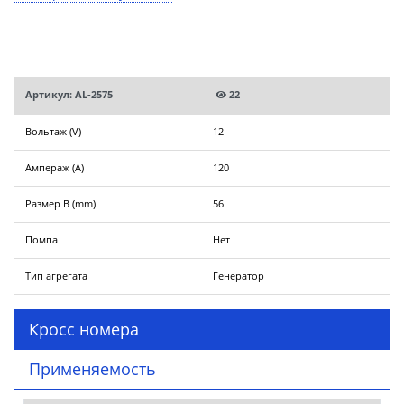
Артикул: AL-2575
22
Вольтаж (V)
12
Ампераж (A)
120
Размер B (mm)
56
Помпа
Нет
Тип агрегата
Генератор
Кросс номера
Применяемость