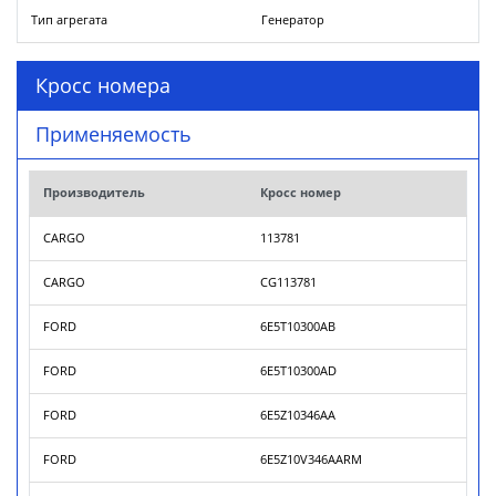
Тип агрегата
Генератор
Кросс номера
Применяемость
Производитель
Кросс номер
CARGO
113781
CARGO
CG113781
FORD
6E5T10300AB
FORD
6E5T10300AD
FORD
6E5Z10346AA
FORD
6E5Z10V346AARM