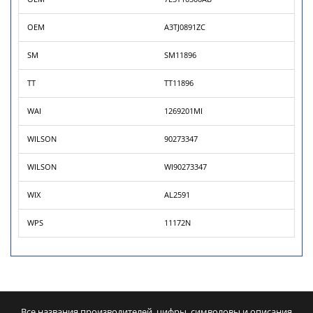
OEM
A3TJ0891ZC
SM
SM11896
TT
TT11896
WAI
1269201MI
WILSON
90273347
WILSON
WI90273347
WIX
AL2591
WPS
11172N
Все названия производителей, цифры, символовы и описания