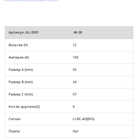
Артикул: AL-2591
28
Вольтаж (V)
12
Ампераж (A)
150
Размер A (mm)
55
Размер B (mm)
24
Размер C (mm)
57
Кол-во дорожек(G)
6
Сигнал
LI-RC-AS(BVS)
Помпа
Нет