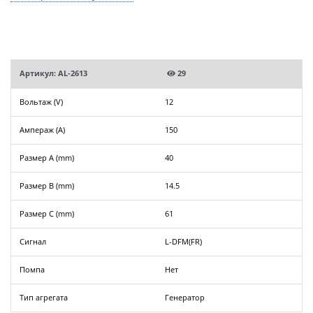
Артикул: AL-2613
29
Вольтаж (V)
12
Ампераж (A)
150
Размер A (mm)
40
Размер B (mm)
14.5
Размер C (mm)
61
Сигнал
L-DFM(FR)
Помпа
Нет
Тип агрегата
Генератор