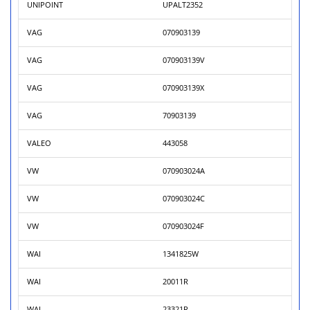
UNIPOINT
UPALT2352
VAG
070903139
VAG
070903139V
VAG
070903139X
VAG
70903139
VALEO
443058
VW
070903024A
VW
070903024C
VW
070903024F
WAI
1341825W
WAI
20011R
WAI
23321R