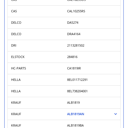
CAS
CAL10255RS
DELCO
DA5274
DELCO
DRA4164
DRI
2113281502
ELSTOCK
284816
HC-PARTS
CA1819IR
HELLA
8EL011712291
HELLA
8EL738204001
KRAUF
ALB1819
KRAUF
ALB1819AN
KRAUF
ALB1819BA