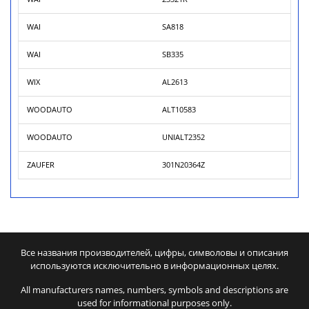
WAI
SA818
WAI
SB335
WIX
AL2613
WOODAUTO
ALT10583
WOODAUTO
UNIALT2352
ZAUFER
301N20364Z
Все названия производителей, цифры, символовы и описания
используются исключительно в информационных целях.
All manufacturers names, numbers, symbols and descriptions are
used for informational purposes only.