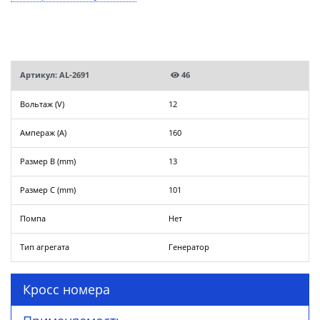
Артикул: AL-2691
46
Вольтаж (V)
12
Ампераж (A)
160
Размер B (mm)
13
Размер C (mm)
101
Помпа
Нет
Тип агрегата
Генератор
Кросс номера