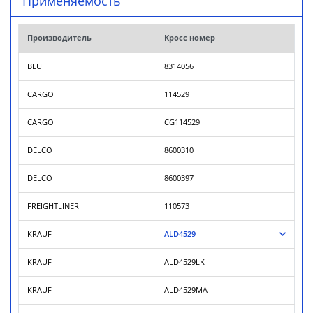
Применяемость
Производитель
Кросс номер
BLU
8314056
CARGO
114529
CARGO
CG114529
DELCO
8600310
DELCO
8600397
FREIGHTLINER
110573
KRAUF
ALD4529
KRAUF
ALD4529LK
KRAUF
ALD4529MA