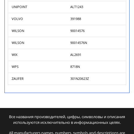
UNIPOINT
ALT1243
VOLVO
391988
WILSON
90014576
WILSON
90014576N
WIX
AL2691
WPS
8718N
ZAUFER
301N20623Z
Все названия производителей, цифры, символовы и описания
используются исключительно в информационных целях.
All manufacturers names, numbers, symbols and descriptions are