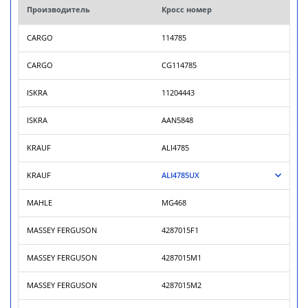
Производитель
Кросс номер
CARGO
114785
CARGO
CG114785
ISKRA
11204443
ISKRA
AAN5848
KRAUF
ALI4785
KRAUF
ALI4785UX
MAHLE
MG468
MASSEY FERGUSON
4287015F1
MASSEY FERGUSON
4287015M1
MASSEY FERGUSON
4287015M2