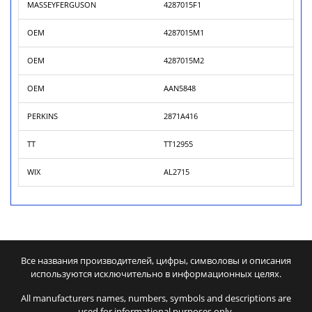
MASSEYFERGUSON
4287015F1
OEM
4287015M1
OEM
4287015M2
OEM
AAN5848
PERKINS
2871A416
TT
TT12955
WIX
AL2715
Все названия производителей, цифры, символовы и описания
используются исключительно в информационных целях.
All manufacturers names, numbers, symbols and descriptions are
used for informational purposes only.