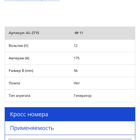
Артикул: AL-2715
11
Вольтаж (V)
12
Ампераж (A)
175
Размер B (mm)
56
Помпа
Нет
Тип агрегата
Генератор
Кросс номера
Применяемость