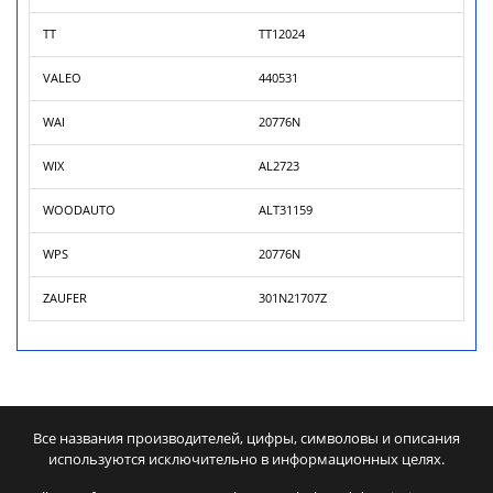
TT
TT12024
VALEO
440531
WAI
20776N
WIX
AL2723
WOODAUTO
ALT31159
WPS
20776N
ZAUFER
301N21707Z
Все названия производителей, цифры, символовы и описания
используются исключительно в информационных целях.