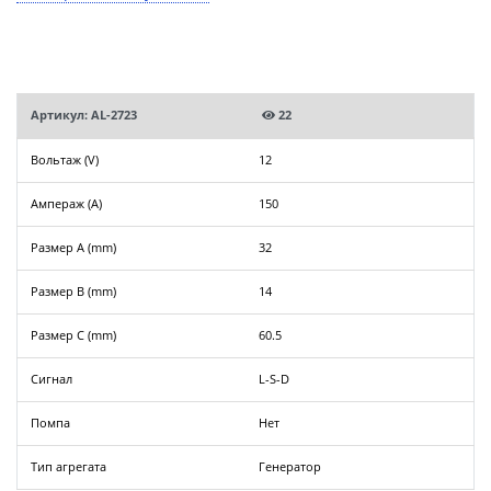
Артикул: AL-2723
22
Вольтаж (V)
12
Ампераж (A)
150
Размер A (mm)
32
Размер B (mm)
14
Размер C (mm)
60.5
Сигнал
L-S-D
Помпа
Нет
Тип агрегата
Генератор