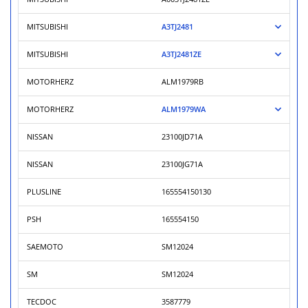
MITSUBISHI
A3TJ2481
MITSUBISHI
A3TJ2481ZE
MOTORHERZ
ALM1979RB
MOTORHERZ
ALM1979WA
NISSAN
23100JD71A
NISSAN
23100JG71A
PLUSLINE
165554150130
PSH
165554150
SAEMOTO
SM12024
SM
SM12024
TECDOC
3587779