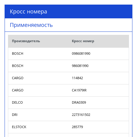
Кросс номера
Применяемость
Производитель
Кросс номер
BOSCH
0986081990
BOSCH
986081990
CARGO
114842
CARGO
CA1979IR
DELCO
DRA0309
DRI
2273161502
ELSTOCK
285779