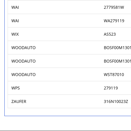
WAI
2779581W
WAI
WA279119
WIX
AS523
WOODAUTO
BOSF00M130
WOODAUTO
BOSF00M130
WOODAUTO
WST87010
WPS
279119
ZAUFER
316N10023Z