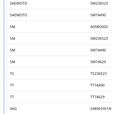
SAEMOTO
SM236523
SAEMOTO
SM74490
SM
A05BO002
SM
SM236523
SM
SM74490
SM
SM74629
TS
TS236523
TT
TT74490
TT
TT74629
VAG
038903351N