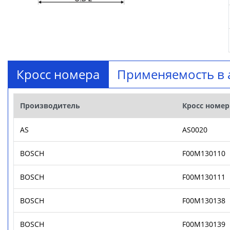
Кросс номера
Применяемость в 
Производитель
Кросс номер
AS
AS0020
BOSCH
F00M130110
BOSCH
F00M130111
BOSCH
F00M130138
BOSCH
F00M130139