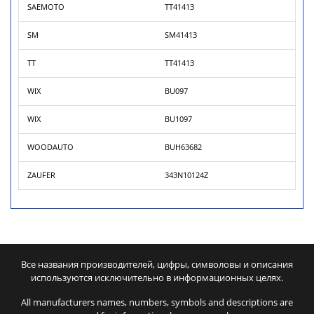
SAEMOTO
TT41413
SM
SM41413
TT
TT41413
WIX
BU097
WIX
BU1097
WOODAUTO
BUH63682
ZAUFER
343N10124Z
Все названия производителей, цифры, символовы и описания
используются исключительно в информационных целях.
All manufacturers names, numbers, symbols and descriptions are