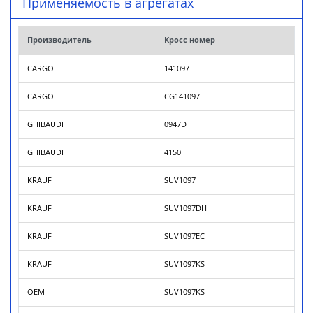
Применяемость в агрегатах
Производитель
Кросс номер
CARGO
141097
CARGO
CG141097
GHIBAUDI
0947D
GHIBAUDI
4150
KRAUF
SUV1097
KRAUF
SUV1097DH
KRAUF
SUV1097EC
KRAUF
SUV1097KS
OEM
SUV1097KS