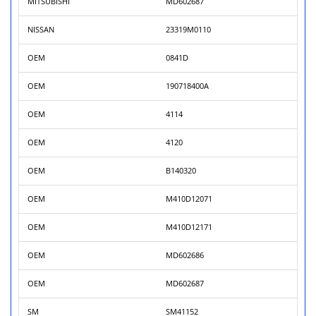
MITSUBISHI
MD602687
NISSAN
23319M0110
OEM
0841D
OEM
190718400A
OEM
4114
OEM
4120
OEM
B140320
OEM
M410D12071
OEM
M410D12171
OEM
MD602686
OEM
MD602687
SM
SM41152