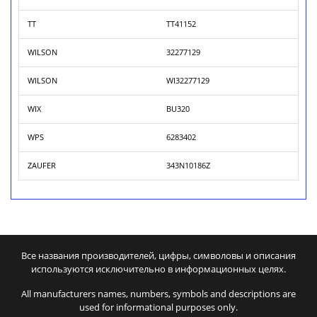
TT
TT41152
WILSON
32277129
WILSON
WI32277129
WIX
BU320
WPS
6283402
ZAUFER
343N10186Z
Все названия производителей, цифры, символовы и описания
используются исключительно в информационных целях.
All manufacturers names, numbers, symbols and descriptions are
used for informational purposes only.