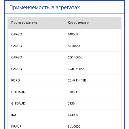
Применяемость в агрегатах
Производитель
Кросс номер
CARGO
140658
CARGO
B140658
CARGO
CG140658
CARGO
CGB140658
FORD
C5NF11448B
GHIBAUDI
0785D
GHIBAUDI
3936
IKA
444090
KRAUF
SUL0658