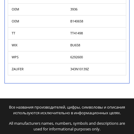
OEM
3936
OEM
B140658
TT
TT41498
WIX
BU658
WPS
6292600
ZAUFER
343N10139Z
Все названия производителей, цифры, символовы и описания
используются исключительно в информационных целях.
All manufacturers names, numbers, symbols and descriptions are
used for informational purposes only.