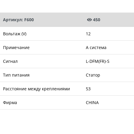
Артикул: F600
450
Вольтаж (V)
12
Примечание
A система
Сигнал
L-DFM(FR)-S
Тип питания
Статор
Расстояние между креплениями
53
Фирма
CHINA