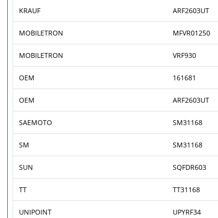
KRAUF
ARF2603UT
MOBILETRON
MFVR01250
MOBILETRON
VRF930
OEM
161681
OEM
ARF2603UT
SAEMOTO
SM31168
SM
SM31168
SUN
SQFDR603
TT
TT31168
UNIPOINT
UPYRF34