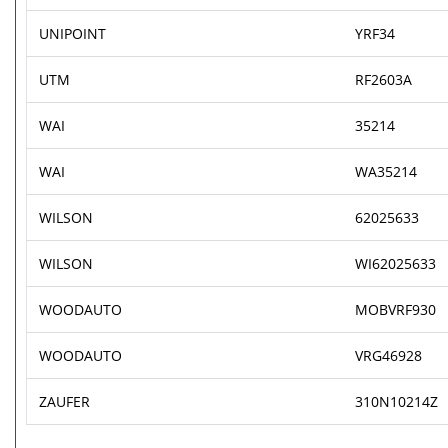
UNIPOINT
YRF34
UTM
RF2603A
WAI
35214
WAI
WA35214
WILSON
62025633
WILSON
WI62025633
WOODAUTO
MOBVRF930
WOODAUTO
VRG46928
ZAUFER
310N10214Z