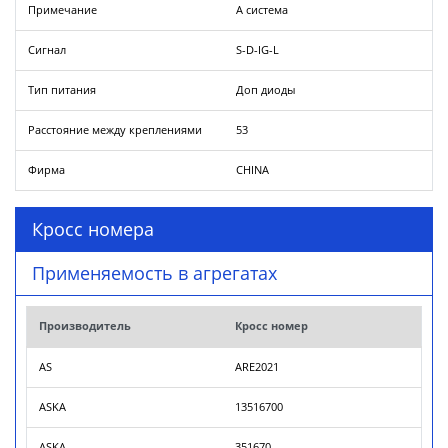
Примечание
A система
Сигнал
S-D-IG-L
Тип питания
Доп диоды
Расстояние между креплениями
53
Фирма
CHINA
Кросс номера
Применяемость в агрегатах
Производитель
Кросс номер
AS
ARE2021
ASKA
13516700
ASKA
351670