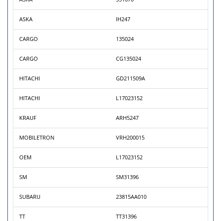
ASKA
IH247
CARGO
135024
CARGO
CG135024
HITACHI
GD211509A
HITACHI
L17023152
KRAUF
ARH5247
MOBILETRON
VRH200015
OEM
L17023152
SM
SM31396
SUBARU
23815AA010
TT
TT31396