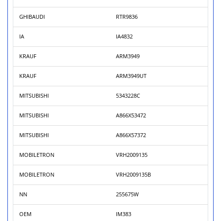
GHIBAUDI
RTR9836
IA
IA4832
KRAUF
ARM3949
KRAUF
ARM3949UT
MITSUBISHI
5343228C
MITSUBISHI
A866X53472
MITSUBISHI
A866X57372
MOBILETRON
VRH2009135
MOBILETRON
VRH2009135B
NN
255675W
OEM
IM383