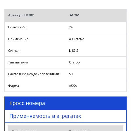
Артикул: IM382
261
Вольтаж (V)
24
Примечание
A система
Сигнал
L-IG-S
Тип питания
Статор
Расстояние между креплениями
50
Фирма
ASKA
Кросс номера
Применяемость в агрегатах