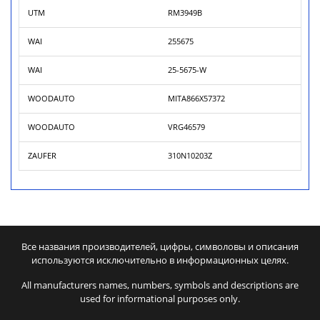
UTM
RM3949B
WAI
255675
WAI
25-5675-W
WOODAUTO
MITA866X57372
WOODAUTO
VRG46579
ZAUFER
310N10203Z
Все названия производителей, цифры, символовы и описания
используются исключительно в информационных целях.
All manufacturers names, numbers, symbols and descriptions are
used for informational purposes only.