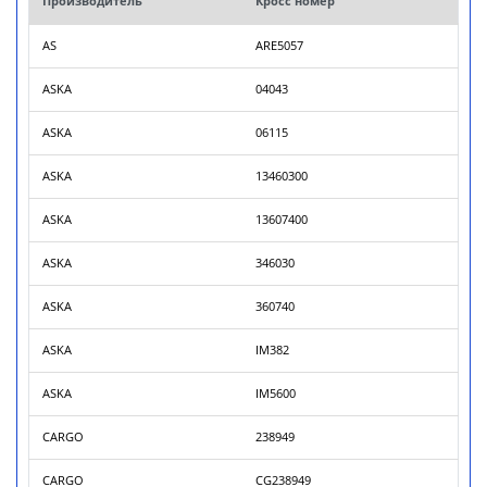
Производитель
Кросс номер
AS
ARE5057
ASKA
04043
ASKA
06115
ASKA
13460300
ASKA
13607400
ASKA
346030
ASKA
360740
ASKA
IM382
ASKA
IM5600
CARGO
238949
CARGO
CG238949