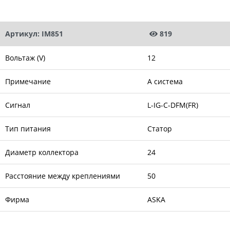
Артикул: IM851
819
Вольтаж (V)
12
Примечание
A система
Сигнал
L-IG-C-DFM(FR)
Тип питания
Статор
Диаметр коллектора
24
Расстояние между креплениями
50
Фирма
ASKA