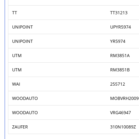
TT
TT31213
UNIPOINT
UPYR5974
UNIPOINT
YR5974
UTM
RM3851A
UTM
RM3851B
WAI
255712
WOODAUTO
MOBVRH2009
WOODAUTO
VRG46947
ZAUFER
310N10089Z