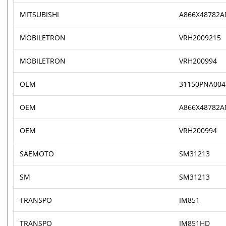
MITSUBISHI
A866X48782
MOBILETRON
VRH2009215
MOBILETRON
VRH200994
OEM
31150PNA004
OEM
A866X48782
OEM
VRH200994
SAEMOTO
SM31213
SM
SM31213
TRANSPO
IM851
TRANSPO
IM851HD