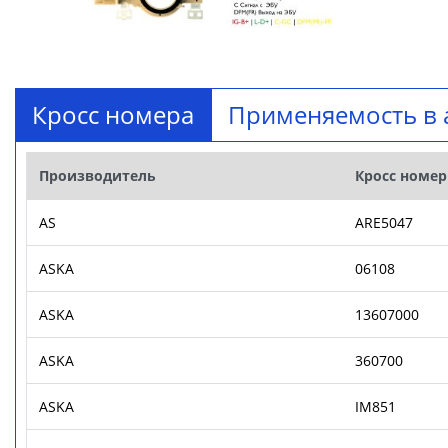
Кросс номера
Применяемость в 
Производитель
Кросс номер
AS
ARE5047
ASKA
06108
ASKA
13607000
ASKA
360700
ASKA
IM851