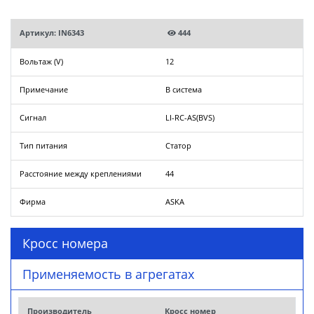
Артикул: IN6343
444
Вольтаж (V)
12
Примечание
B система
Сигнал
LI-RC-AS(BVS)
Тип питания
Статор
Расстояние между креплениями
44
Фирма
ASKA
Кросс номера
Применяемость в агрегатах
Производитель
Кросс номер