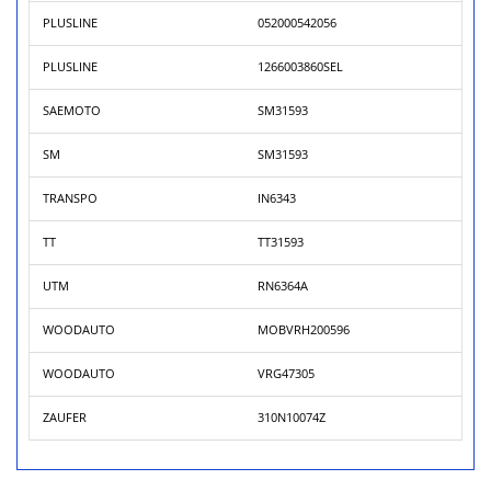
PLUSLINE
052000542056
PLUSLINE
1266003860SEL
SAEMOTO
SM31593
SM
SM31593
TRANSPO
IN6343
TT
TT31593
UTM
RN6364A
WOODAUTO
MOBVRH200596
WOODAUTO
VRG47305
ZAUFER
310N10074Z