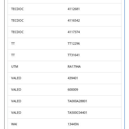
TECDOC
4112681
TECDOC
4116542
TECDOC
4117374
TT
TT12296
TT
TT31641
UTM
RA1794A
VALEO
439401
VALEO
600009
VALEO
TA000A28801
VALEO
TA500C04401
WAI
13445N