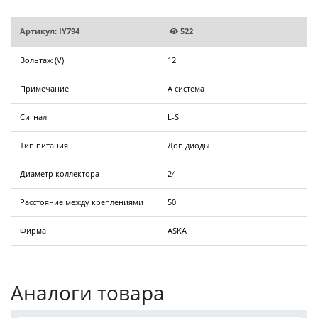
Артикул: IY794
522
Вольтаж (V)
12
Примечание
A система
Сигнал
L-S
Тип питания
Доп диоды
Диаметр коллектора
24
Расстояние между креплениями
50
Фирма
ASKA
Аналоги товара