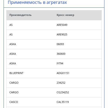
Применяемость в агрегатах
Производитель
Кросс номер
AS
ARE5049
AS
ARE9025
ASKA
06093
ASKA
360600
ASKA
IY794
BLUEPRINT
ADG01151
CARGO
234252
CARGO
CG234252
CASCO
CAL35119