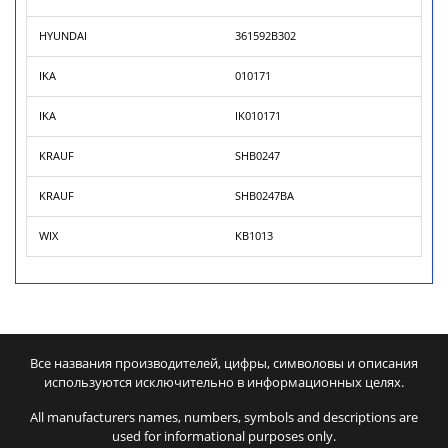
HYUNDAI
361592B302
IKA
010171
IKA
IK010171
KRAUF
SHB0247
KRAUF
SHB0247BA
WIX
KB1013
Все названия производителей, цифры, символовы и описания
используются исключительно в информационных целях.
All manufacturers names, numbers, symbols and descriptions are
used for informational purposes only.