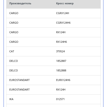
Производитель
Кросс номер
CARGO
CGRX124H
CARGO
CGRX124H6
CARGO
RX124H
CARGO
RX124H6
CAT
3T9524
DELCO
1852887
DELCO
1852888
EUROSTANDART
EURX124H6
EUROSTANDART
RX124H
IKA
012571