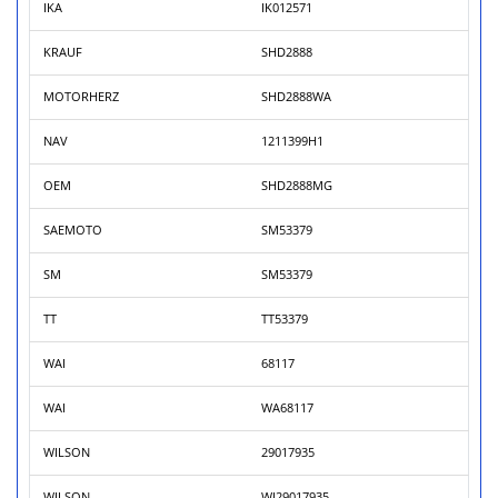
IKA
IK012571
KRAUF
SHD2888
MOTORHERZ
SHD2888WA
NAV
1211399H1
OEM
SHD2888MG
SAEMOTO
SM53379
SM
SM53379
TT
TT53379
WAI
68117
WAI
WA68117
WILSON
29017935
WILSON
WI29017935