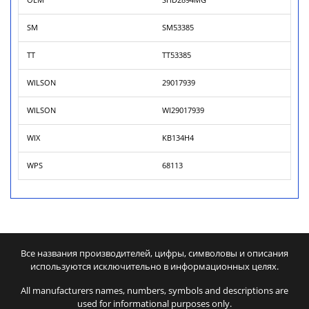
OEM
SHD2894MG
SM
SM53385
TT
TT53385
WILSON
29017939
WILSON
WI29017939
WIX
KB134H4
WPS
68113
Все названия производителей, цифры, символовы и описания
используются исключительно в информационных целях.
All manufacturers names, numbers, symbols and descriptions are
used for informational purposes only.