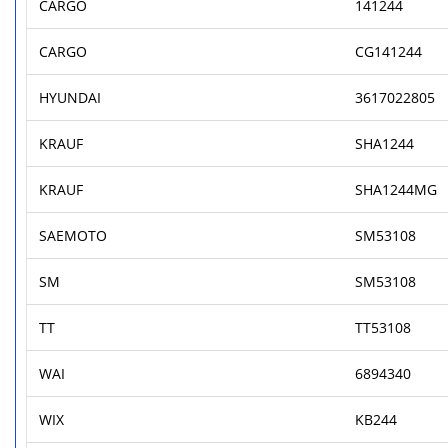
CARGO
141244
CARGO
CG141244
HYUNDAI
3617022805
KRAUF
SHA1244
KRAUF
SHA1244MG
SAEMOTO
SM53108
SM
SM53108
TT
TT53108
WAI
6894340
WIX
KB244