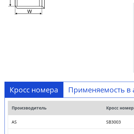
Кросс номера
Применяемость в 
Производитель
Кросс номер
AS
SB3003