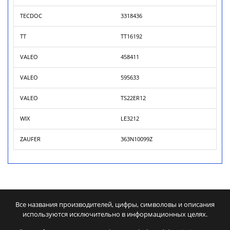
TECDOC
3318436
TT
TT16192
VALEO
458411
VALEO
595633
VALEO
TS22ER12
WIX
LE3212
ZAUFER
363N10099Z
Все названия производителей, цифры, символовы и описания
используются исключительно в информационных целях.