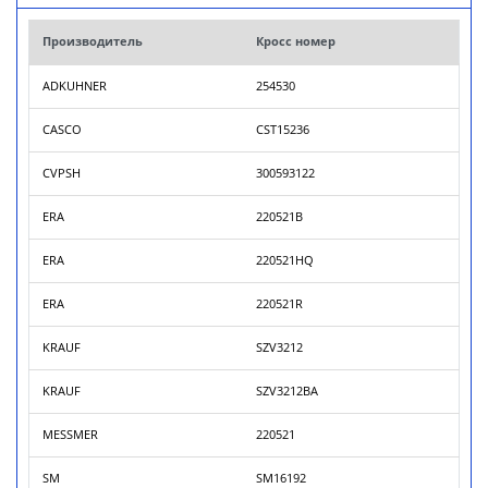
Производитель
Кросс номер
ADKUHNER
254530
CASCO
CST15236
CVPSH
300593122
ERA
220521B
ERA
220521HQ
ERA
220521R
KRAUF
SZV3212
KRAUF
SZV3212BA
MESSMER
220521
SM
SM16192