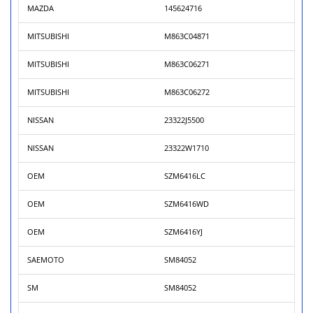
MAZDA
145624716
MITSUBISHI
M863C04871
MITSUBISHI
M863C06271
MITSUBISHI
M863C06272
NISSAN
23322J5500
NISSAN
23322W1710
OEM
SZM6416LC
OEM
SZM6416WD
OEM
SZM6416YJ
SAEMOTO
SM84052
SM
SM84052