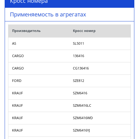
Кросс номера
Применяемость в агрегатах
Производитель
Кросс номер
AS
SL5011
CARGO
136416
CARGO
CG136416
FORD
SZE812
KRAUF
SZM6416
KRAUF
SZM6416LC
KRAUF
SZM6416WD
KRAUF
SZM6416YJ