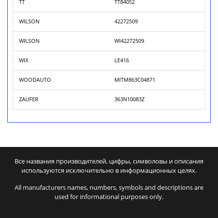
TT
TT84052
WILSON
42272509
WILSON
WI42272509
WIX
LE416
WOODAUTO
MITM863C04871
ZAUFER
363N10083Z
Все названия производителей, цифры, символовы и описания
используются исключительно в информационных целях.
All manufacturers names, numbers, symbols and descriptions are
used for informational purposes only.