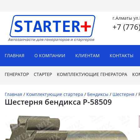
г.Алматы ул
+7 (776
ГЛАВНАЯ
О КОМПАНИИ
КЛИЕНТАМ
КОНТАКТЫ
ГЕНЕРАТОР
СТАРТЕР
КОМПЛЕКТУЮЩИЕ ГЕНЕРАТОРА
КО
Главная
/
Комплектующие стартера
/
Бендиксы
/
Шестерня
/
Шестерня бендикса P-58509