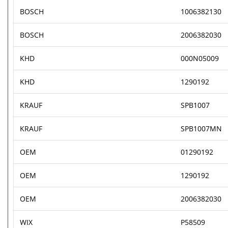
BOSCH
1006382130
BOSCH
2006382030
KHD
000N05009
KHD
1290192
KRAUF
SPB1007
KRAUF
SPB1007MN
OEM
01290192
OEM
1290192
OEM
2006382030
WIX
P58509