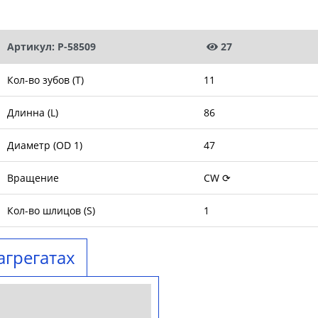
Артикул: P-58509
27
Кол-во зубов (T)
11
Длинна (L)
86
Диаметр (OD 1)
47
Вращение
CW ⟳
Кол-во шлицов (S)
1
агрегатах