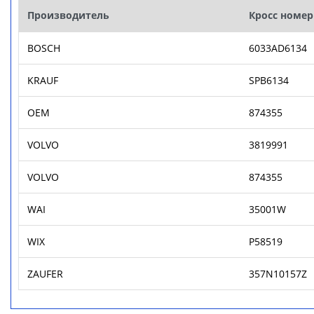
Производитель
Кросс номер
BOSCH
6033AD6134
KRAUF
SPB6134
OEM
874355
VOLVO
3819991
VOLVO
874355
WAI
35001W
WIX
P58519
ZAUFER
357N10157Z