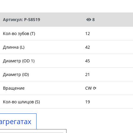
Артикул: P-58519
8
Кол-во зубов (T)
12
Длинна (L)
42
Диаметр (OD 1)
45
Диаметр (ID)
21
Вращение
CW ⟳
Кол-во шлицов (S)
19
агрегатах