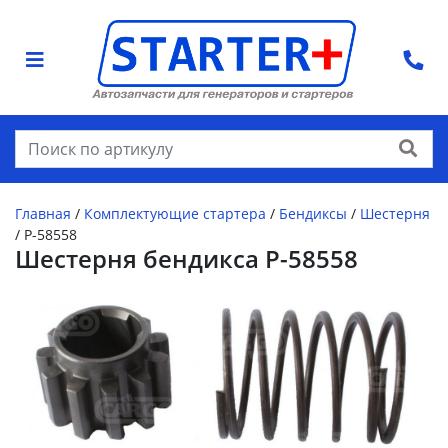
Найти
Главная
/
Комплектующие стартера
/
Бендиксы
/
Шестерня
/
P-58558
Шестерня бендикса P-58558