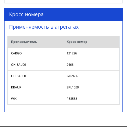
Кросс номера
Применяемость в агрегатах
Производитель
Кросс номер
CARGO
131726
GHIBAUDI
2466
GHIBAUDI
GH2466
KRAUF
SPL1039
WIX
P58558