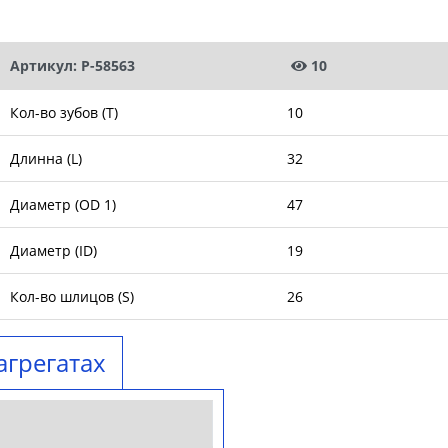
Артикул: P-58563
10
Кол-во зубов (T)
10
Длинна (L)
32
Диаметр (OD 1)
47
Диаметр (ID)
19
Кол-во шлицов (S)
26
агрегатах