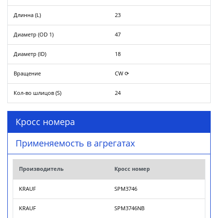
Длинна (L)
23
Диаметр (OD 1)
47
Диаметр (ID)
18
Вращение
CW ⟳
Кол-во шлицов (S)
24
Кросс номера
Применяемость в агрегатах
Производитель
Кросс номер
KRAUF
SPM3746
KRAUF
SPM3746NB