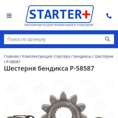
Найти
Главная
/
Комплектующие стартера
/
Бендиксы
/
Шестерня
/
P-58587
Шестерня бендикса P-58587