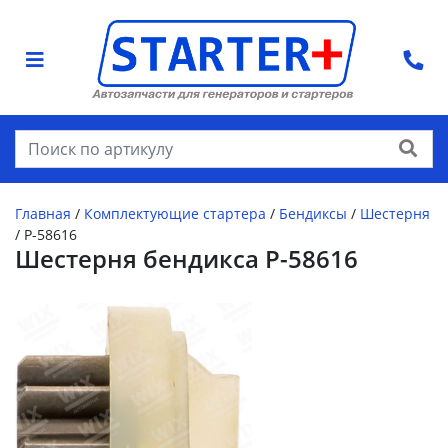
Найти
Главная
/
Комплектующие стартера
/
Бендиксы
/
Шестерня
/
P-58616
Шестерня бендикса P-58616