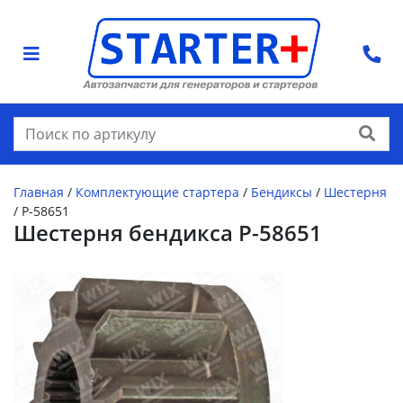
Найти
Главная
/
Комплектующие стартера
/
Бендиксы
/
Шестерня
/
P-58651
Шестерня бендикса P-58651