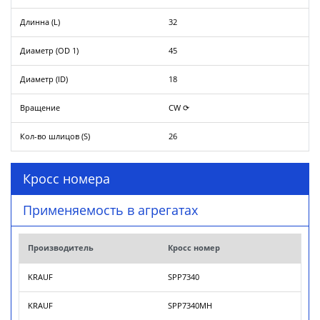
Длинна (L)
32
Диаметр (OD 1)
45
Диаметр (ID)
18
Вращение
CW ⟳
Кол-во шлицов (S)
26
Кросс номера
Применяемость в агрегатах
Производитель
Кросс номер
KRAUF
SPP7340
KRAUF
SPP7340MH