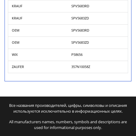
KRAUF
SPV5683RD
KRAUF
SPV5683ZD
OEM
SPV5683RD
OEM
SPV5683ZD
WIX
P58656
ZAUFER
357N10058Z
Все названия производителей, цифры, символовы и описания
используются исключительно в информационных целях.
All manufacturers names, numbers, symbols and descriptions are
used for informational purposes only.