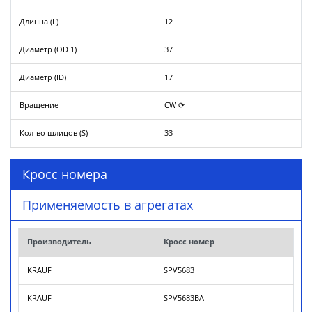
Длинна (L)
12
Диаметр (OD 1)
37
Диаметр (ID)
17
Вращение
CW ⟳
Кол-во шлицов (S)
33
Кросс номера
Применяемость в агрегатах
Производитель
Кросс номер
KRAUF
SPV5683
KRAUF
SPV5683BA