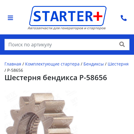
Найти
Главная
/
Комплектующие стартера
/
Бендиксы
/
Шестерня
/
P-58656
Шестерня бендикса P-58656