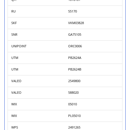
RU
55170
SKF
VKM03828
SNR
GA75105
UNIPOINT
ORC0006
UTM
PB2624A
UTM
PB2624B
VALEO
2549800
VALEO
588020
WIX
05010
WIX
PL05010
WPS
2491265