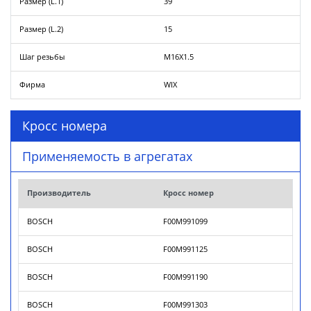
Размер (L.1)
39
Размер (L.2)
15
Шаг резьбы
M16X1.5
Фирма
WIX
Кросс номера
Применяемость в агрегатах
Производитель
Кросс номер
BOSCH
F00M991099
BOSCH
F00M991125
BOSCH
F00M991190
BOSCH
F00M991303