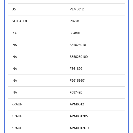
DS
PLM0012
GHIBAUDI
P0220
IKA
354801
INA
535023910
INA
5350239100
INA
F561899
INA
F56189901
INA
F587493
KRAUF
APM0012
KRAUF
APM0012BS
KRAUF
APM0012DD