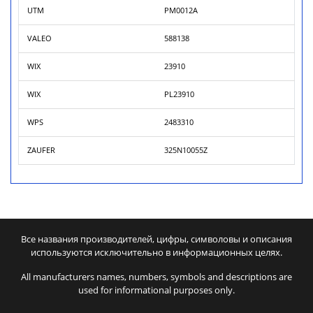
UTM
PM0012A
VALEO
588138
WIX
23910
WIX
PL23910
WPS
2483310
ZAUFER
325N10055Z
Все названия производителей, цифры, символовы и описания
используются исключительно в информационных целях.
All manufacturers names, numbers, symbols and descriptions are
used for informational purposes only.