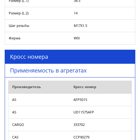
Размер (L.1)
38.5
Размер (L.2)
14
Шаг резьбы
M17X1.5
Фирма
WIX
Кросс номера
Применяемость в агрегатах
Производитель
Кросс номер
AS
AFP5015
AS
UD11575AFP
CARGO
333702
CAS
CCP90279