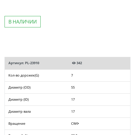
В НАЛИЧИИ
Артикул: PL-23910
342
Кол-во дорожек(G)
7
Диаметр (OD)
55
Диаметр (ID)
17
Диаметр вала
17
Вращение
CW⟳