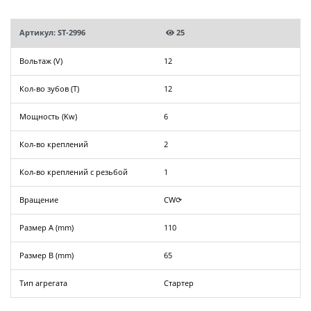
Артикул: ST-2996
25
Вольтаж (V)
12
Кол-во зубов (T)
12
Мощность (Kw)
6
Кол-во креплений
2
Кол-во креплений с резьбой
1
Вращение
CW⟳
Размер A (mm)
110
Размер B (mm)
65
Тип агрегата
Стартер