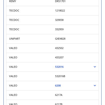
REMY
DRS1701
TECDOC
1218022
TECDOC
329058
TECDOC
332959
UNIPART
GXE4828
VALEO
432502
VALEO
433207
VALEO
532016
VALEO
532016B
VALEO
6208
VALEO
6217A
VALEO
6217B