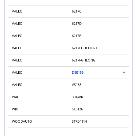
VALEO
6217C
VALEO
6217D
VALEO
6217E
VALEO
6217FGHCOURT
VALEO
6217FGHLONG
VALEO
D8E155
VALEO
VS188
WAI
30148R
WIX
ST3126
WOODAUTO
STR54114