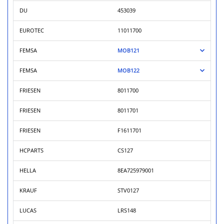
DU
453039
EUROTEC
11011700
FEMSA
MOB121
FEMSA
MOB122
FRIESEN
8011700
FRIESEN
8011701
FRIESEN
F1611701
HCPARTS
CS127
HELLA
8EA725979001
KRAUF
STV0127
LUCAS
LRS148