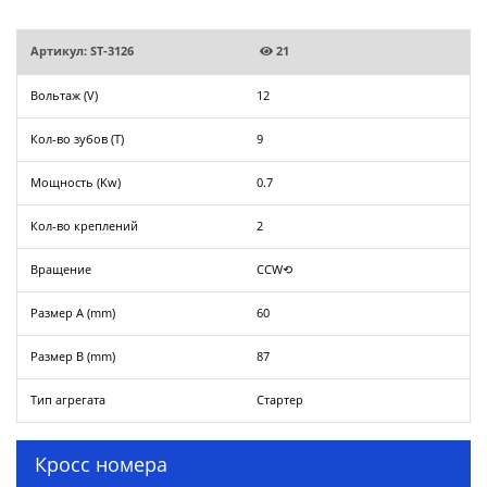
Артикул: ST-3126
21
Вольтаж (V)
12
Кол-во зубов (T)
9
Мощность (Kw)
0.7
Кол-во креплений
2
Вращение
CCW⟲
Размер A (mm)
60
Размер B (mm)
87
Тип агрегата
Стартер
Кросс номера