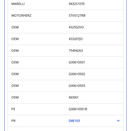
MARELLI
943251070
MOTORHERZ
STV0127RB
OEM
432502VO
OEM
433207JO
OEM
75494263
OEM
GX0610501
OEM
GX0610502
OEM
GX0610503
OEM
ND001
PE
GX0610501B
PR
D8E103