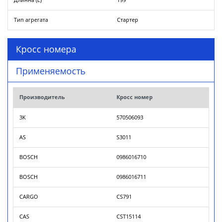
Длинна (L)
199
Тип агрегата
Стартер
Кросс номера
Применяемость
Производитель
Кросс номер
3K
570506093
AS
S3011
BOSCH
0986016710
BOSCH
0986016711
CARGO
CS791
CAS
CST15114