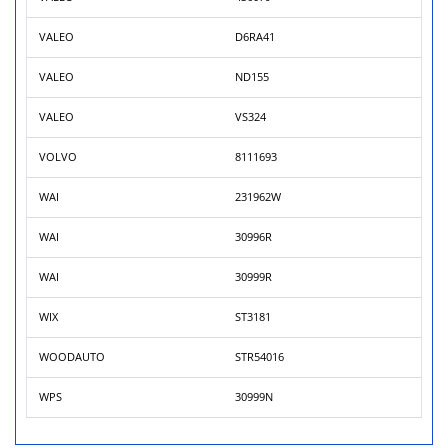
VALEO
D6RA41
VALEO
ND155
VALEO
VS324
VOLVO
8111693
WAI
231962W
WAI
30996R
WAI
30999R
WIX
ST3181
WOODAUTO
STR54016
WPS
30999N