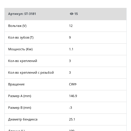
Артикул: ST-3181
15
Вольтаж (V)
12
Кол-во зубов (T)
9
Мощность (Kw)
1.1
Кол-во креплений
3
Кол-во креплений с резьбой
3
Вращение
CW⟳
Размер A (mm)
146.9
Размер B (mm)
-3
Диаметр бендикса
25.1