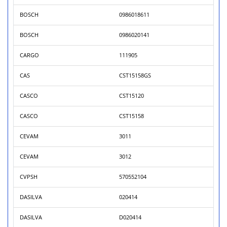
BOSCH
0986018611
BOSCH
0986020141
CARGO
111905
CAS
CST15158GS
CASCO
CST15120
CASCO
CST15158
CEVAM
3011
CEVAM
3012
CVPSH
570552104
DASILVA
020414
DASILVA
D020414