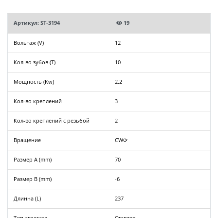
Артикул: ST-3194
19
Вольтаж (V)
12
Кол-во зубов (T)
10
Мощность (Kw)
2.2
Кол-во креплений
3
Кол-во креплений с резьбой
2
Вращение
CW⟳
Размер A (mm)
70
Размер B (mm)
-6
Длинна (L)
237