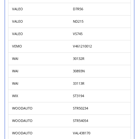
VALEO
D7R56
VALEO
ND215
VALEO
VS745
VEMO
V461210012
WAI
30132R
WAI
30893N
WAI
33113R
WIX
ST3194
WOODAUTO
STR50234
WOODAUTO
STR54054
WOODAUTO
VAL438170