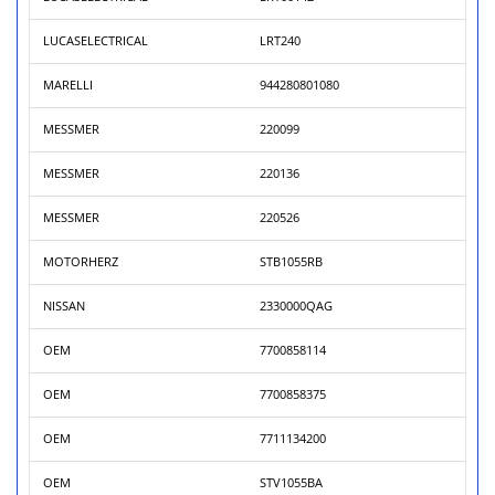
LUCASELECTRICAL
LRT240
MARELLI
944280801080
MESSMER
220099
MESSMER
220136
MESSMER
220526
MOTORHERZ
STB1055RB
NISSAN
2330000QAG
OEM
7700858114
OEM
7700858375
OEM
7711134200
OEM
STV1055BA