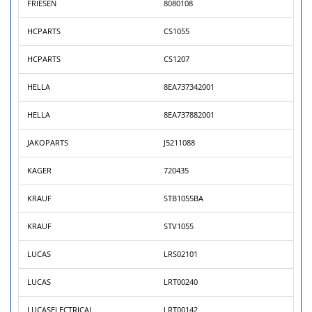
FRIESEN
8080108
HCPARTS
CS1055
HCPARTS
CS1207
HELLA
8EA737342001
HELLA
8EA737882001
JAKOPARTS
J5211088
KAGER
720435
KRAUF
STB1055BA
KRAUF
STV1055
LUCAS
LRS02101
LUCAS
LRT00240
LUCASELECTRICAL
LRT00142