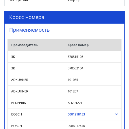
Тип агрегата
Стартер
Кросс номера
Применяемость
Производитель
Кросс номер
3K
570515103
3K
570532104
ADKUHNER
101055
ADKUHNER
101207
BLUEPRINT
ADZ91221
BOSCH
0001218153
BOSCH
0986017470